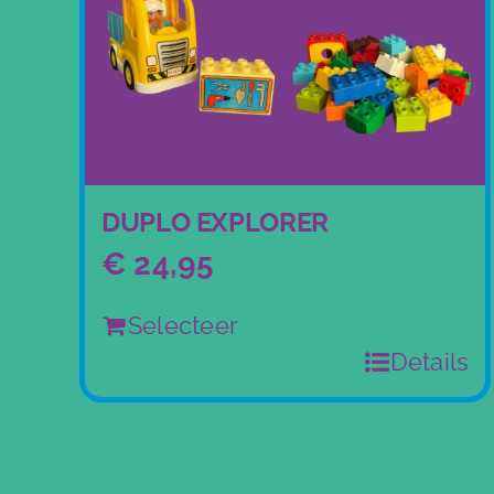
DUPLO EXPLORER
€
24,95
Selecteer
Details