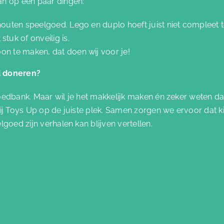
an op een paar dingen:
j houten speelgoed. Lego en duplo hoeft juist niet compleet te
tuk of onveilig is.
oon te maken, dat doen wij voor je!
d doneren?
oedbank. Maar wil je het makkelijk maken én zeker weten d
ij Toys Up op de juiste plek. Samen zorgen we ervoor dat ki
lgoed zijn verhalen kan blijven vertellen.