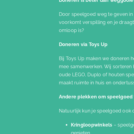
Doneren is beter dan weggooi
Door speelgoed weg te geven in p
voorkomt verspilling en je draag
omloop is?
Doneren via Toys Up
Bij Toys Up maken we doneren he
mee samenwerken. Wij sorteren he
oude LEGO, Duplo of houten spee
maakt ruimte in huis en ondertus
Andere plekken om speelgoed 
Natuurlijk kun je speelgoed ook
Kringloopwinkels
– speelg
genieten.