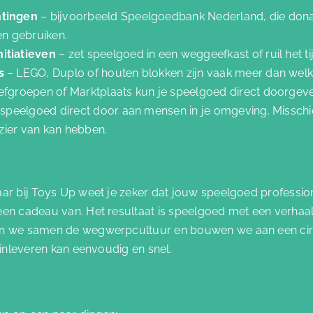
htingen
– bijvoorbeeld Speelgoedbank Nederland, die donat
en gebruiken.
itiatieven
– zet speelgoed in een weggeefkast of ruil het t
es
– LEGO, Duplo of houten blokken zijn vaak meer dan welk
efgroepen of Marktplaats kun je speelgoed direct doorgev
 speelgoed direct door aan mensen in je omgeving. Missch
ezier van kan hebben.
maar bij Toys Up weet je zeker dat jouw speelgoed professi
een cadeau van. Het resultaat is speelgoed met een verhaa
en we samen de wegwerpcultuur en bouwen we aan een circ
t inleveren kan eenvoudig en snel.